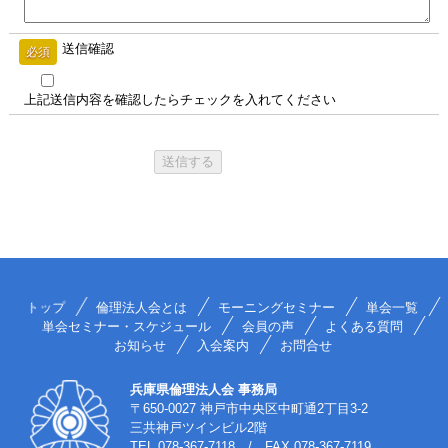
送信確認
必須
上記送信内容を確認したらチェックを入れてください
トップ
倫理法人会とは
モーニングセミナー
単会一覧
単会セミナー・スケジュール
会員の声
よくある質問
お知らせ
入会案内
お問合せ
兵庫県倫理法人会 事務局
〒650-0027 神戸市中央区中町通2丁目3-2
三共神戸ツインビル2階
TEL
078-367-7118
/ FAX 078-367-7119