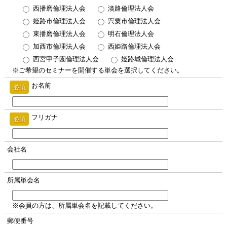
西播磨倫理法人会
淡路倫理法人会
姫路市倫理法人会
宍粟市倫理法人会
東播磨倫理法人会
明石倫理法人会
加西市倫理法人会
西姫路倫理法人会
西宮甲子園倫理法人会
姫路城倫理法人会
※ご希望のセミナーを開催する単会を選択してください。
お名前
必須
フリガナ
必須
会社名
所属単会名
※会員の方は、所属単会名を記載してください。
郵便番号