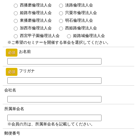
西播磨倫理法人会
淡路倫理法人会
姫路市倫理法人会
宍粟市倫理法人会
東播磨倫理法人会
明石倫理法人会
加西市倫理法人会
西姫路倫理法人会
西宮甲子園倫理法人会
姫路城倫理法人会
※ご希望のセミナーを開催する単会を選択してください。
お名前
必須
フリガナ
必須
会社名
所属単会名
※会員の方は、所属単会名を記載してください。
郵便番号