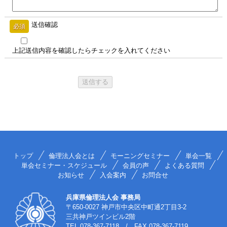
送信確認
必須
上記送信内容を確認したらチェックを入れてください
トップ
倫理法人会とは
モーニングセミナー
単会一覧
単会セミナー・スケジュール
会員の声
よくある質問
お知らせ
入会案内
お問合せ
兵庫県倫理法人会 事務局
〒650-0027 神戸市中央区中町通2丁目3-2
三共神戸ツインビル2階
TEL
078-367-7118
/ FAX 078-367-7119