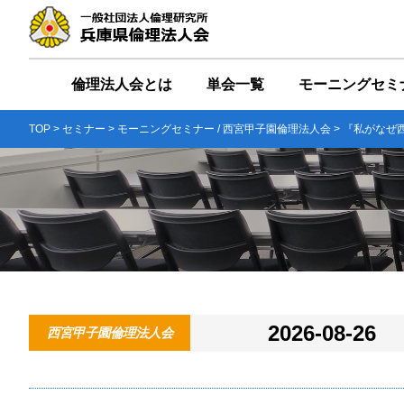
倫理法人会とは
単会一覧
モーニングセミ
TOP
>
セミナー
>
モーニングセミナー
/
西宮甲子園倫理法人会
> 『私がな
2026-08-26
西宮甲子園倫理法人会