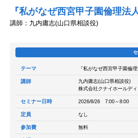
『私がなぜ西宮甲子園倫理法
講師：九内庸志(山口県相談役)
セ
テーマ
『私がなぜ西宮甲子園倫
講師
九内庸志(山口県相談役)
株式会社クナイホールディ
セミナー日時
2026/8/26 7:00～8:00
定員
なし
参加費
無料