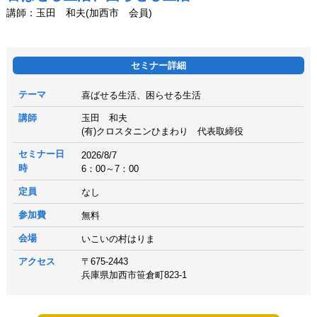
講師：玉田 和夫(加西市 会員)
セミナー詳細
テーマ
喜ばせる生活、困らせる生活
講師
玉田 和夫
(有)クロスタニンひまわり 代表取締役
セミナー日
2026/8/7
時
6：00～7：00
定員
なし
参加費
無料
会場
いこいの村はりま
アクセス
〒675-2443
兵庫県加西市笹倉町823-1