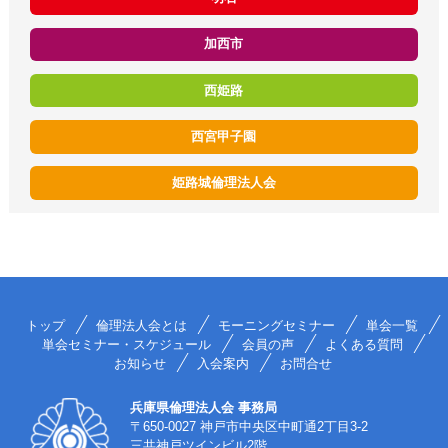
加西市
西姫路
西宮甲子園
姫路城倫理法人会
トップ
倫理法人会とは
モーニングセミナー
単会一覧
単会セミナー・スケジュール
会員の声
よくある質問
お知らせ
入会案内
お問合せ
兵庫県倫理法人会 事務局
〒650-0027 神戸市中央区中町通2丁目3-2
三共神戸ツインビル2階