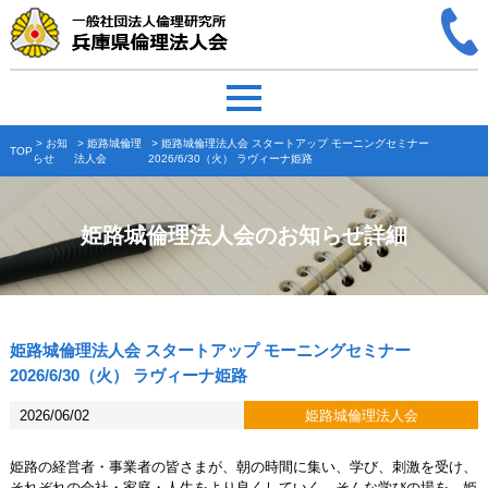
>
お知
>
姫路城倫理
> 姫路城倫理法人会 スタートアップ モーニングセミナー
TOP
らせ
法人会
2026/6/30（火） ラヴィーナ姫路
姫路城倫理法人会のお知らせ詳細
姫路城倫理法人会 スタートアップ モーニングセミナー
2026/6/30（火） ラヴィーナ姫路
2026/06/02
姫路城倫理法人会
姫路の経営者・事業者の皆さまが、朝の時間に集い、学び、刺激を受け、
それぞれの会社・家庭・人生をより良くしていく。そんな学びの場を、姫