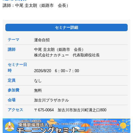
講師：中尾 圭太朗（姫路市 会長）
セミナー詳細
テーマ
運命自招
講師
中尾 圭太朗（姫路市 会長）
株式会社ナカチュー 代表取締役社長
セミナー日
時
2026/8/20 6：00～7：00
定員
なし
参加費
無料
会場
加古川プラザホテル
アクセス
〒675-0064 加古川市加古川町溝之口800