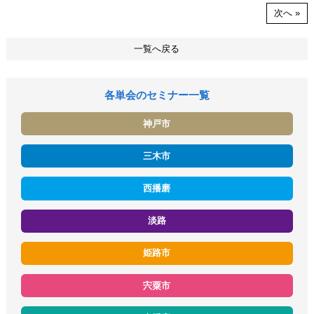
次へ »
一覧へ戻る
各単会のセミナー一覧
神戸市
三木市
西播磨
淡路
姫路市
宍粟市