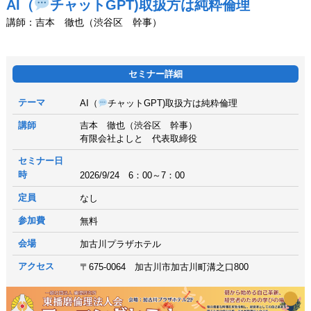
AI（
チャットGPT)取扱方は純粋倫理
講師：吉本 徹也（渋谷区 幹事）
セミナー詳細
テーマ
AI（
チャットGPT)取扱方は純粋倫理
講師
吉本 徹也（渋谷区 幹事）
有限会社よしと 代表取締役
セミナー日
時
2026/9/24 6：00～7：00
定員
なし
参加費
無料
会場
加古川プラザホテル
アクセス
〒675-0064 加古川市加古川町溝之口800