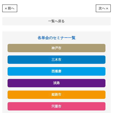
« 前へ
次へ »
一覧へ戻る
各単会のセミナー一覧
神戸市
三木市
西播磨
淡路
姫路市
宍粟市