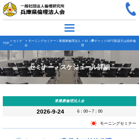
>
セミナ
>
モーニングセミナー
/
東播磨倫理法人
> AI（
チャットGPT)取扱方は純粋倫
TOP
ー
会
理
セミナー・スケジュール詳細
東播磨倫理法人会
2026-9-24
6：00～7：00
モーニングセミナー